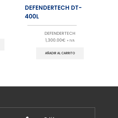
DEFENDERTECH DT-
Ajax
400L
DEFENDERTECH
1,300.00
€
+ IVA
AÑADIR AL CARRITO