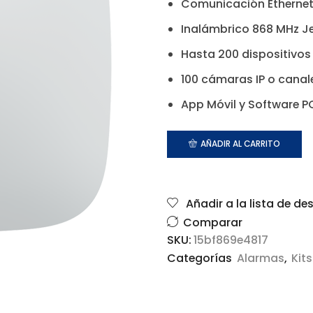
Comunicación Ethernet,
Inalámbrico 868 MHz Je
Hasta 200 dispositivos
100 cámaras IP o cana
App Móvil y Software P
AÑADIR AL CARRITO
Añadir a la lista de de
Comparar
SKU:
15bf869e4817
Categorías
Alarmas
,
Kits