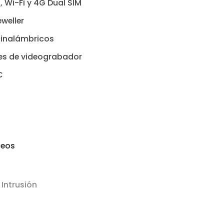
 Wi-Fi y 4G Dual SIM
weller
 inalámbricos
les de videograbador
C
seos
 Intrusión