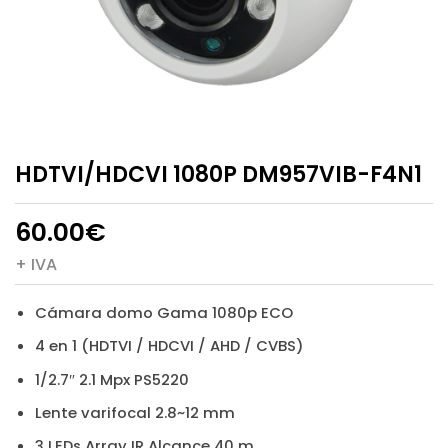
HDTVI/HDCVI 1080P DM957VIB-F4N1
60.00
€
+ IVA
Cámara domo Gama 1080p ECO
4 en 1 (HDTVI / HDCVI / AHD / CVBS)
1/2.7″ 2.1 Mpx PS5220
Lente varifocal 2.8~12 mm
3 LEDs Array IR Alcance 40 m