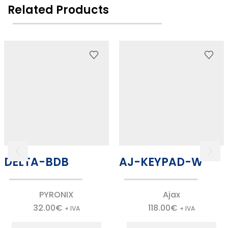
Related Products
DELTA-BDB
AJ-KEYPAD-W
PYRONIX
Ajax
32.00
€
118.00
€
+ IVA
+ IVA