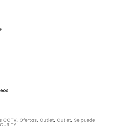
P
seos
ts CCTV
,
Ofertas
,
Outlet
,
Outlet
,
Se puede
CURITY