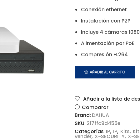
Conexión ethernet
Instalación con P2P
Incluye 4 cámaras 1080
Alimentación por PoE
Compresión H.264
AÑADIR AL CARRITO
Añadir a la lista de de
Comparar
Brand:
DAHUA
SKU:
217ffc9d455e
Categorías
IP
,
IP
,
Kits
,
Ki
vender
,
X-SECURITY
,
X-SE