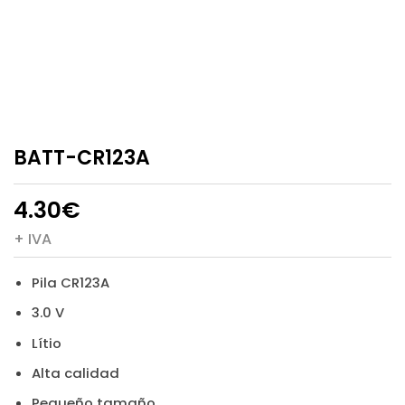
BATT-CR123A
4.30
€
+ IVA
Pila CR123A
3.0 V
Lítio
Alta calidad
Pequeño tamaño